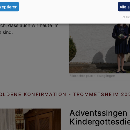
zeptieren
Alle 
ihrer Taufe. Rel.päd. Anja
Reali
rInnen über den Fischzug
ich, dass auch wir heute im
 sind.
Bildrechte
pfarrei.flueglingen
OLDENE KONFIRMATION - TROMMETSHEIM 20
Adventssingen 
Kindergottesdi