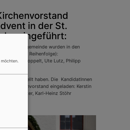
Kirchenvorstand
dvent in der St.
he eingeführt:
erer Kirchengemeinde wurden in den
lphabetische Reihenfolge):
er, Eveline Goppelt, Ute Lutz, Philipp
n möchten.
zur Wahl gestellt haben. Die KandidatInnen
terten Kirchenvorstand eingeladen: Kerstin
becca Schuster, Karl-Heinz Stöhr