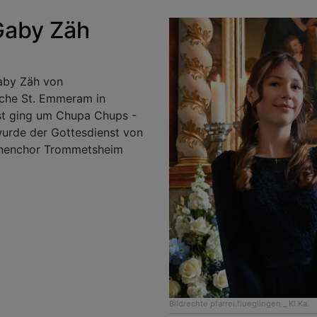
Gaby Zäh
aby Zäh von
rche St. Emmeram in
st ging um Chupa Chups -
wurde der Gottesdienst von
unenchor Trommetsheim
Bildrechte
pfarrei.flueglingen _ Kl.Ka.