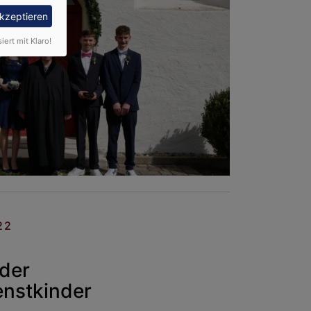
akzeptieren
siert mit Klaro!
22
der
enstkinder