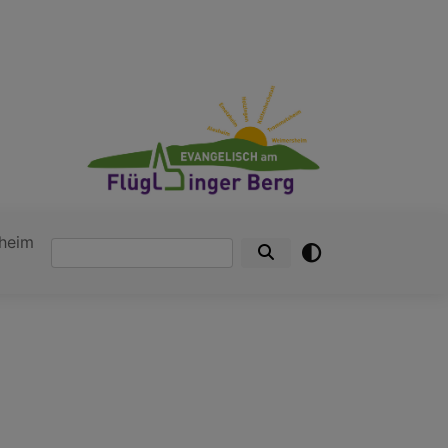
heim
Suche