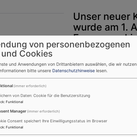
Unser neuer 
wurde am 1. A
Emmeramskirc
ndung von personenbezogenen
Folgende Personen aus uns
 und Cookies
Kirchenvorstand gewählt (a
Brigitte Eckert, Rainer Ganz
enste und Anwendungen von Drittanbietern auswählen, die wir nutze
Informationen bitte unsere
Datenschutzhinweise
lesen.
Rührseitz, Karin Schuster
Vielen Dank allen die sich 
ktional
(immer erforderlich)
sind zur Mitarbeit im erwei
ichern von Daten: Cookie für die Benutzersitzung
Hertlen, Klaus Katheder, Re
ck
:
Funktional
sent Manager
(immer erforderlich)
kie Consent speichert Ihre Einwilligungsstatus im Browser
..
ck
:
Funktional