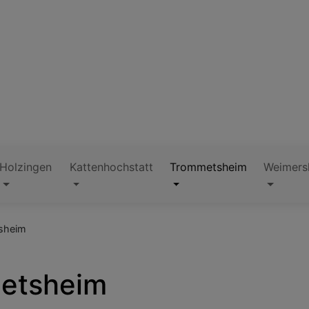
Holzingen
Kattenhochstatt
Trommetsheim
Weimers
sheim
metsheim