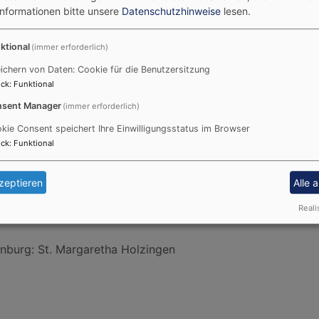
Informationen bitte unsere
Datenschutzhinweise
lesen.
ktional
(immer erforderlich)
8.10. 8:45 Uhr
esdienst
ichern von Daten: Cookie für die Benutzersitzung
ck
:
Funktional
sent Manager
nburg
St. Margaretha Holzingen
(immer erforderlich)
kie Consent speichert Ihre Einwilligungsstatus im Browser
ck
:
Funktional
zeptieren
Alle 
5.10. 10 Uhr
Reali
esdienst
nburg
St. Margaretha Holzingen