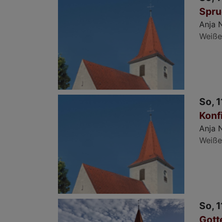
Spru
Anja 
Weiße
So, 1
Konf
Anja 
Weiße
So, 1
Gott