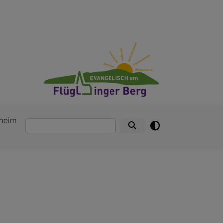
heim
Suche