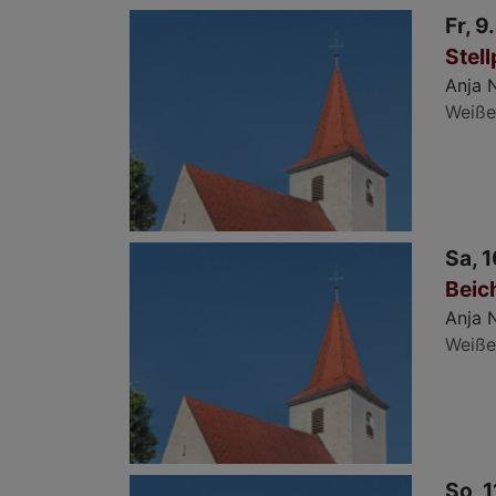
Fr, 9
Stel
Anja 
Weiße
Sa, 1
Beic
Anja 
Weiße
So, 1