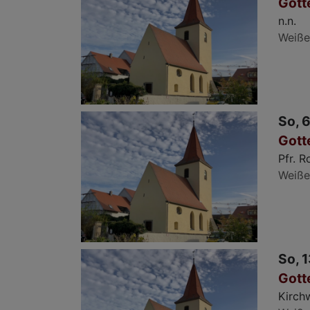
Gott
n.n.
Weiße
So, 6
Gott
Pfr. 
Weiße
So, 1
Gott
Kirch